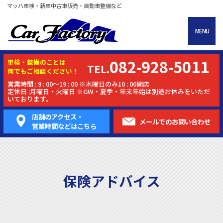
マッハ車検・新車中古車販売・自動車整備など
MENU
082-928-5011
車検・
整備
のことは
TEL.
何でもご相談ください！
営業時間 : 9 : 00～19 : 00 ※木曜日のみ10 : 00開店
定休日 :月曜日・火曜日 ※GW・夏季・年末年始は別途お休みをいただ
いております。
店舗のアクセス・
メールでの
お問い合わせ
営業時間などはこちら
保険アドバイス