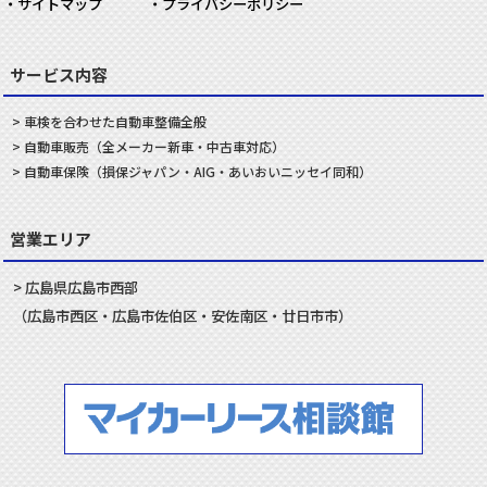
サイトマップ
プライバシーポリシー
サービス内容
車検を合わせた
自動車
整備
全般
自動車
販売
（全メーカー新車・中古車対応）
自動車
保険
（損保ジャパン・AIG・あいおいニッセイ同和）
営業エリア
広島県
広島市
西部
（
広島市
西区
・
広島市
佐伯区
・
安佐南
区・
廿日市
市）