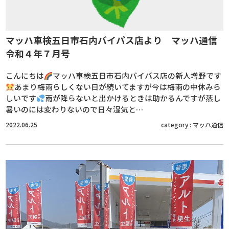
マッハ車検五日市石内バイパス店より マッハ通信
令和４年７月号
こんにちは
マッハ車検五日市石内バイパス店の新人増野です
あまり梅雨らしくない日が続いてますが今は梅雨の中休みら
しいです
雨が降らないと出かけるときは助かるんですが蒸し
暑いのには変わりないので日々湿気と…
2022.06.25
category :
マッハ通信