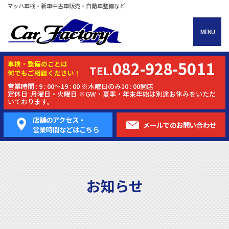
マッハ車検・新車中古車販売・自動車整備など
MENU
082-928-5011
車検・
整備
のことは
TEL.
何でもご相談ください！
営業時間 : 9 : 00～19 : 00 ※木曜日のみ10 : 00開店
定休日 :月曜日・火曜日 ※GW・夏季・年末年始は別途お休みをいただ
いております。
店舗のアクセス・
メールでの
お問い合わせ
営業時間などはこちら
お知らせ