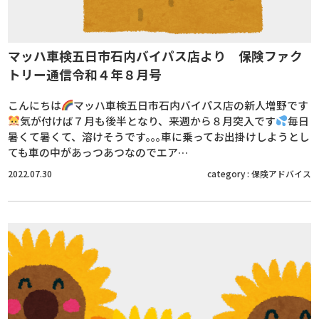
マッハ車検五日市石内バイパス店より 保険ファク
トリー通信令和４年８月号
こんにちは
マッハ車検五日市石内バイパス店の新人増野です
気が付けば７月も後半となり、来週から８月突入です
毎日
暑くて暑くて、溶けそうです｡｡｡車に乗ってお出掛けしようとし
ても車の中があっつあつなのでエア…
2022.07.30
category :
保険アドバイス