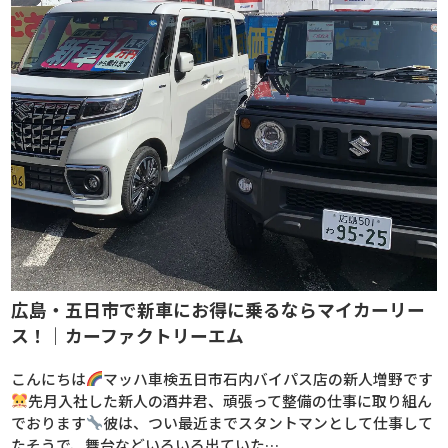
広島・五日市で新車にお得に乗るならマイカーリー
ス！｜カーファクトリーエム
こんにちは
マッハ車検五日市石内バイパス店の新人増野です
先月入社した新人の酒井君、頑張って整備の仕事に取り組ん
でおります
彼は、つい最近までスタントマンとして仕事して
たそうで、舞台などいろいろ出ていた…