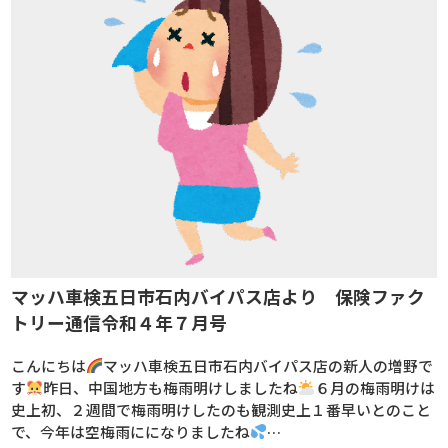
マッハ車検五日市石内バイパス店より 保険ファク
トリー通信令和４年７月号
こんにちは
マッハ車検五日市石内バイパス店の新人の増野で
す
昨日、中国地方も梅雨明けしましたね
６月の梅雨明けは
史上初、２週間で梅雨明けしたのも観測史上１番早いとのこと
で、今年は空梅雨にになりましたね
…