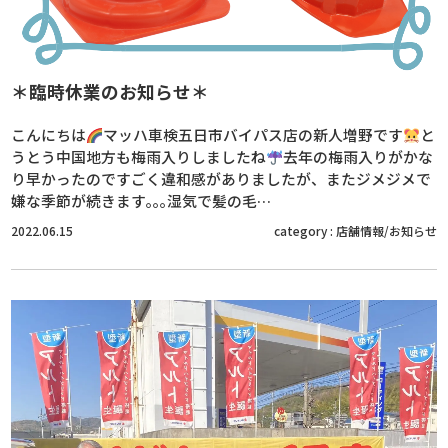
＊臨時休業のお知らせ＊
こんにちは
マッハ車検五日市バイパス店の新人増野です
と
うとう中国地方も梅雨入りしましたね
去年の梅雨入りがかな
り早かったのですごく違和感がありましたが、またジメジメで
嫌な季節が続きます｡｡｡湿気で髪の毛…
2022.06.15
category :
店舗情報/お知らせ