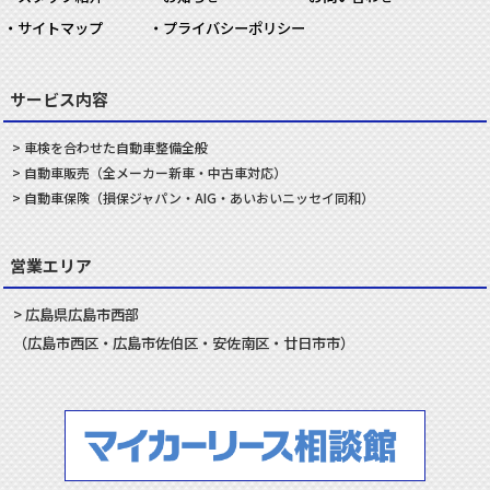
サイトマップ
プライバシーポリシー
サービス内容
車検を合わせた
自動車
整備
全般
自動車
販売
（全メーカー新車・中古車対応）
自動車
保険
（損保ジャパン・AIG・あいおいニッセイ同和）
営業エリア
広島県
広島市
西部
（
広島市
西区
・
広島市
佐伯区
・
安佐南
区・
廿日市
市）