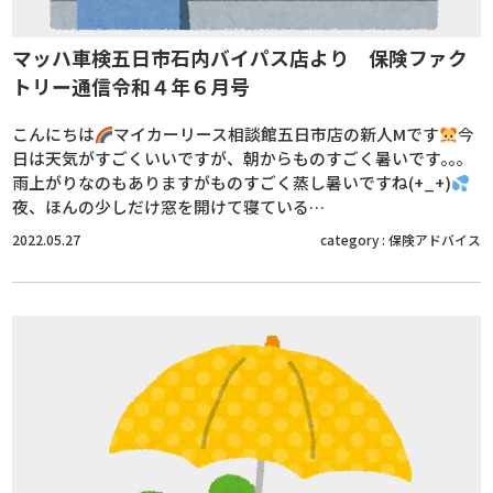
マッハ車検五日市石内バイパス店より 保険ファク
トリー通信令和４年６月号
こんにちは
マイカーリース相談館五日市店の新人Mです
今
日は天気がすごくいいですが、朝からものすごく暑いです｡｡｡
雨上がりなのもありますがものすごく蒸し暑いですね(+_+)
夜、ほんの少しだけ窓を開けて寝ている…
2022.05.27
category :
保険アドバイス