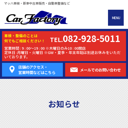
マッハ車検・新車中古車販売・自動車整備など
MENU
082-928-5011
車検・
整備
のことは
TEL.
何でもご相談ください！
営業時間 : 9 : 00～19 : 00 ※木曜日のみ10 : 00開店
定休日 :月曜日・火曜日 ※GW・夏季・年末年始は別途お休みをいただ
いております。
店舗のアクセス・
メールでの
お問い合わせ
営業時間などはこちら
お知らせ