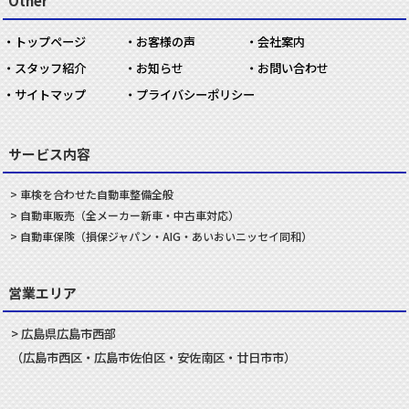
Other
トップページ
お客様の声
会社案内
スタッフ紹介
お知らせ
お問い合わせ
サイトマップ
プライバシーポリシー
サービス内容
車検を合わせた
自動車
整備
全般
自動車
販売
（全メーカー新車・中古車対応）
自動車
保険
（損保ジャパン・AIG・あいおいニッセイ同和）
営業エリア
広島県
広島市
西部
（
広島市
西区
・
広島市
佐伯区
・
安佐南
区・
廿日市
市）