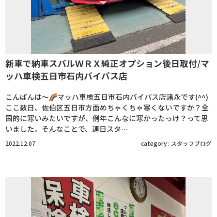
新車で納車スバルＷＲＸ純正オプション後日取付/マ
ッハ車検五日市石内バイパス店
こんばんは～
マッハ車検五日市石内バイパス店諸永です(^^)
ここ数日、佐伯区五日市方面めちゃくちゃ寒くないですか？全
国的に寒いみたいですが、例年こんなに寒かったっけ？って思
いました。そんなことで、連日スタ…
2022.12.07
category :
スタッフブログ