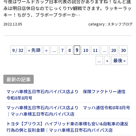
今夜はワールドカップ日本代表の試合がありますね！なんと諸
永は明日店休日なのでじっくりTV観戦できます。ラッキーラッ
キー！ちがう、ブラボーブラボーか…
2022.12.05
category :
スタッフブログ
9 / 32
« 先頭
«
...
7
8
9
10
11
...
20
30
...
»
最後 »
最新の記事
マッハ車検五日市石内バイパス店より 保険ファクトリー通信
令和8年8月号
マッハ車検五日市石内バイパス店より マッハ通信令和8年8月号
｜マッハ車検五日市石内バイパス店
トヨタ【プリウス】ハイブリッド車の車検も安い&自転車の違反
行為の例と反則金額｜マッハ車検五日市石内バイパス店