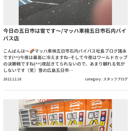
今日の五日市は雪です～/マッハ車検五日市石内バイ
パス店
こんばんは～
マッハ車検五日市石内バイパス社長ブログ諸永
です(^^)今夜は最高に冷えますね~そして今夜はワールドカップ
の決勝戦ですね(^^)夜起きてられないので、あまり観れる気が
しないです（笑）雪の広島五日市…
2022.12.18
category :
スタッフブログ