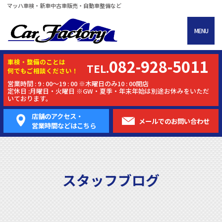
マッハ車検・新車中古車販売・自動車整備など
MENU
082-928-5011
車検・
整備
のことは
TEL.
何でもご相談ください！
営業時間 : 9 : 00～19 : 00 ※木曜日のみ10 : 00開店
定休日 :月曜日・火曜日 ※GW・夏季・年末年始は別途お休みをいただ
いております。
店舗のアクセス・
メールでの
お問い合わせ
営業時間などはこちら
スタッフブログ