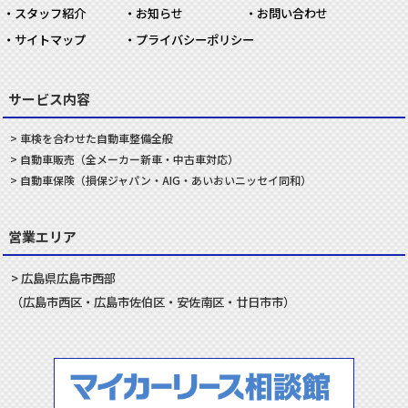
スタッフ紹介
お知らせ
お問い合わせ
サイトマップ
プライバシーポリシー
サービス内容
車検を合わせた
自動車
整備
全般
自動車
販売
（全メーカー新車・中古車対応）
自動車
保険
（損保ジャパン・AIG・あいおいニッセイ同和）
営業エリア
広島県
広島市
西部
（
広島市
西区
・
広島市
佐伯区
・
安佐南
区・
廿日市
市）