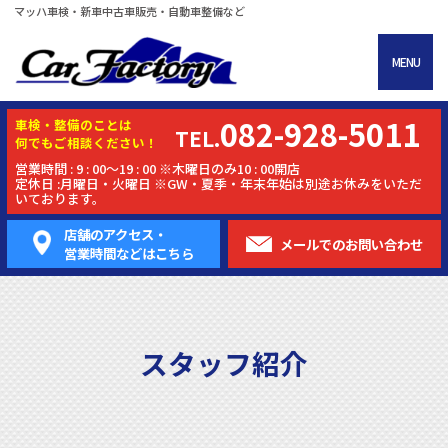
マッハ車検・新車中古車販売・自動車整備など
MENU
082-928-5011
車検・
整備
のことは
TEL.
何でもご相談ください！
営業時間 : 9 : 00～19 : 00 ※木曜日のみ10 : 00開店
定休日 :月曜日・火曜日 ※GW・夏季・年末年始は別途お休みをいただ
いております。
店舗のアクセス・
メールでの
お問い合わせ
営業時間などはこちら
スタッフ紹介