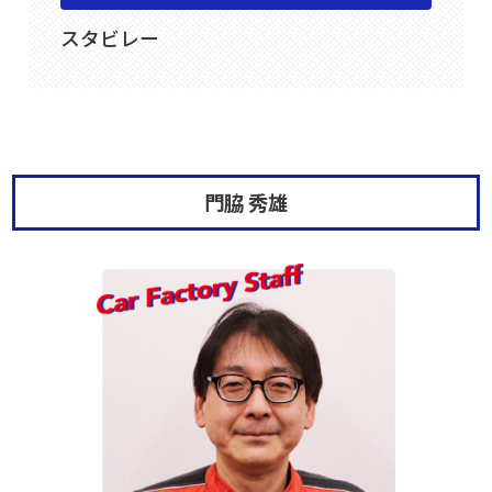
スタビレー
門脇 秀雄