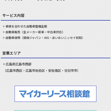
サービス内容
車検を合わせた
自動車
整備
全般
自動車
販売
（全メーカー新車・中古車対応）
自動車
保険
（損保ジャパン・AIG・あいおいニッセイ同和）
営業エリア
広島県
広島市
西部
（
広島市
西区
・
広島市
佐伯区
・
安佐南
区・
廿日市
市）