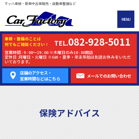
マッハ車検・新車中古車販売・自動車整備など
MENU
082-928-5011
車検・
整備
のことは
TEL.
何でもご相談ください！
営業時間 : 9 : 00～19 : 00 ※木曜日のみ10 : 00開店
定休日 :月曜日・火曜日 ※GW・夏季・年末年始は別途お休みをいただ
いております。
店舗のアクセス・
メールでの
お問い合わせ
営業時間などはこちら
保険アドバイス