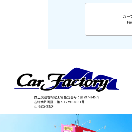
カー
F
国土交通省指定工場 指定番号：広797−34578
古物商許可証：第731279300151号
生損保代理店