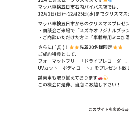
マッハ車検五日市石内バイパス店では、
12月1日(日)～12月25日(水)までクリス
マッハ車検五日市からのクリスマスプレゼ
・商談会ご来場で「スズキオリジナルブラ
・ご商談いただけた方に「車載専用ミニ加
さらに( ﾟДﾟ)！
先着20名様限定
ご成約特典として、
フォーマットフリー「ドライブレコーダー
UVカット「ボディコート」をプレゼント致
試乗車も取り揃えております
この機会に是非、当店にお越し下さい！
このサイトを広める