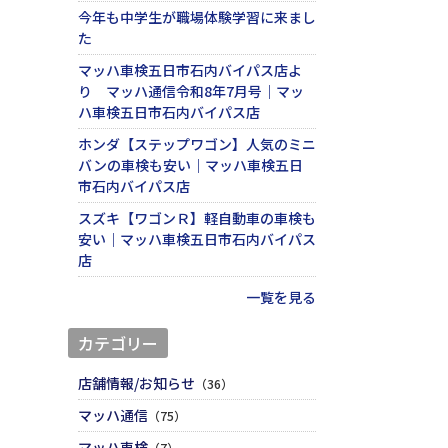
今年も中学生が職場体験学習に来まし
た
マッハ車検五日市石内バイパス店よ
り マッハ通信令和8年7月号｜マッ
ハ車検五日市石内バイパス店
ホンダ【ステップワゴン】人気のミニ
バンの車検も安い｜マッハ車検五日
市石内バイパス店
スズキ【ワゴンＲ】軽自動車の車検も
安い｜マッハ車検五日市石内バイパス
店
一覧を見る
カテゴリー
店舗情報/お知らせ
（36）
マッハ通信
（75）
マッハ車検
（7）