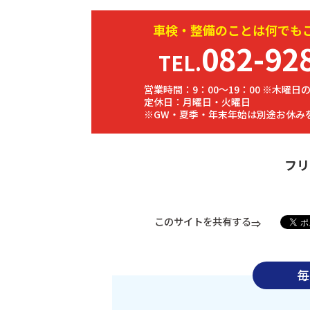
車検・
整備
のことは何でも
082-92
TEL.
営業時間：9：00～19：00 ※木曜日の
定休日：月曜日・火曜日
※GW・夏季・年末年始は別途お休み
フリ
このサイトを共有する
毎