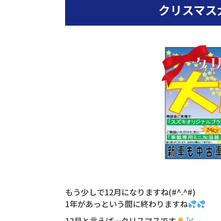
クリスマス大
もう少しで12月になりますね(#^.^#)
1年があっという間に終わりますね
12月と言えば…クリスマスです