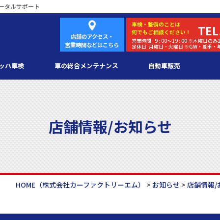
ータルサポート
車検・
整備
のことは
TEL
何でもご相談ください！
店舗のアクセス・
営業時間 : 9 : 00～19 : 00 ※木曜日のみ1
営業時間などはこちら
定休日 :月曜日・火曜日 ※GW・夏季
ッハ車検
車の総合メンテナンス
自動車販売
店舗情報/お知らせ
HOME
（株式会社カーファクトリーエム）
>
お知らせ
>
店舗情報/