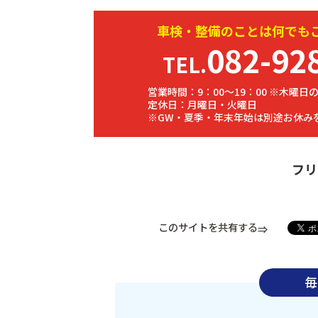
車検・
整備
のことは何でも
082-92
TEL.
営業時間：9：00～19：00 ※木曜日の
定休日：月曜日・火曜日
※GW・夏季・年末年始は別途お休み
フリ
このサイトを共有する
毎