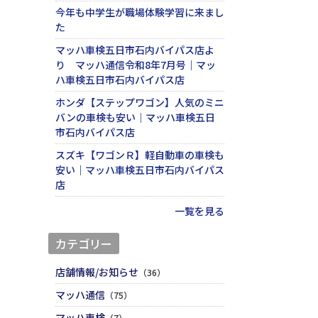
今年も中学生が職場体験学習に来まし
た
マッハ車検五日市石内バイパス店よ
り マッハ通信令和8年7月号｜マッ
ハ車検五日市石内バイパス店
ホンダ【ステップワゴン】人気のミニ
バンの車検も安い｜マッハ車検五日
市石内バイパス店
スズキ【ワゴンＲ】軽自動車の車検も
安い｜マッハ車検五日市石内バイパス
店
一覧を見る
カテゴリー
店舗情報/お知らせ
（36）
マッハ通信
（75）
マッハ車検
（7）