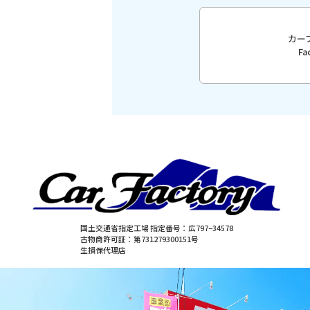
カー
F
国土交通省指定工場 指定番号：広797−34578
古物商許可証：第731279300151号
生損保代理店