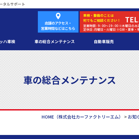
ータルサポート
車検・
整備
のことは
TEL
何でもご相談ください！
店舗のアクセス・
営業時間 : 9 : 00～19 : 00 ※木曜日のみ1
営業時間などはこちら
定休日 :月曜日・火曜日 ※GW・夏季
ッハ車検
車の総合メンテナンス
自動車販売
車の総合メンテナンス
HOME
（株式会社カーファクトリーエム）
>
お知