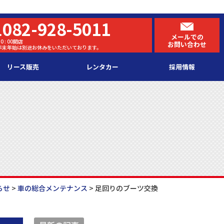
082-928-5011
.
メールでの
0 : 00開店
お問い合わせ
・年末年始は別途お休みをいただいております。
リース販売
レンタカー
採用情報
らせ
>
車の総合メンテナンス
>
足回りのブーツ交換