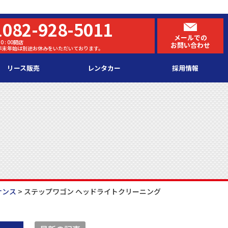
082-928-5011
.
メールでの
0 : 00開店
お問い合わせ
・年末年始は別途お休みをいただいております。
リース販売
レンタカー
採用情報
ナンス
>
ステップワゴン ヘッドライトクリーニング