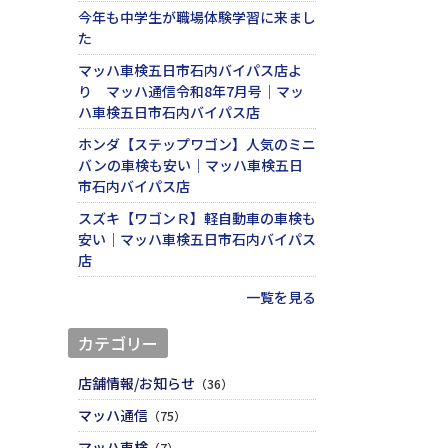
今年も中学生が職場体験学習に来まし
た
マッハ車検五日市石内バイパス店よ
り マッハ通信令和8年7月号｜マッ
ハ車検五日市石内バイパス店
ホンダ【ステップワゴン】人気のミニ
バンの車検も安い｜マッハ車検五日
市石内バイパス店
スズキ【ワゴンＲ】軽自動車の車検も
安い｜マッハ車検五日市石内バイパス
店
一覧を見る
カテゴリー
店舗情報/お知らせ
（36）
マッハ通信
（75）
マッハ車検
（7）