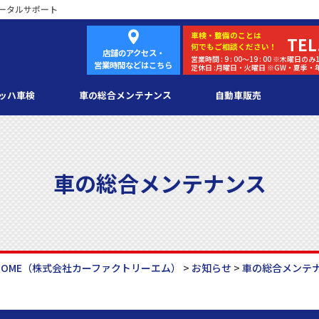
ータルサポート
車検・
整備
のことは
TEL
何でもご相談ください！
店舗のアクセス・
営業時間 : 9 : 00～19 : 00 ※木曜日のみ1
営業時間などはこちら
定休日 :月曜日・火曜日 ※GW・夏季
ッハ車検
車の総合メンテナンス
自動車販売
車の総合メンテナンス
HOME
（株式会社カーファクトリーエム）
>
お知らせ
>
車の総合メンテ