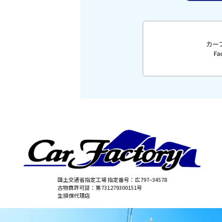
カー
F
国土交通省指定工場 指定番号：広797−34578
古物商許可証：第731279300151号
生損保代理店