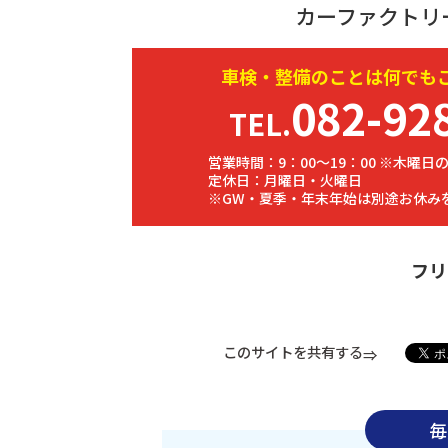
カーファクトリ
車検・
整備
のことは何でも
082-92
TEL.
営業時間：9：00～19：00 ※木曜日の
定休日：月曜日・火曜日
※GW・夏季・年末年始は別途お休み
フリ
このサイトを共有する
毎