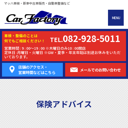
マッハ車検・新車中古車販売・自動車整備など
MENU
082-928-5011
車検・
整備
のことは
TEL.
何でもご相談ください！
営業時間 : 9 : 00～19 : 00 ※木曜日のみ10 : 00開店
定休日 :月曜日・火曜日 ※GW・夏季・年末年始は別途お休みをいただ
いております。
店舗のアクセス・
メールでの
お問い合わせ
営業時間などはこちら
保険アドバイス