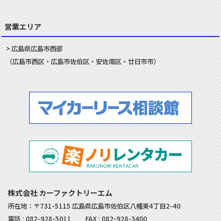
営業エリア
広島県
広島市
西部
（
広島市
西区
・
広島市
佐伯区
・
安佐南
区・
廿日市
市）
株式会社 カーファクトリーエム
所在地：〒731-5115 広島県広島市佐伯区八幡東4丁目2-40
電話 :
082-928-5011
FAX : 082-928-3400