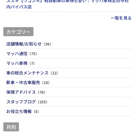
スズキ【ワゴンＲ】軽自動車の車検も安い｜マッハ車検五日市石
内バイパス店
一覧を見る
カテゴリー
店舗情報/お知らせ
（36）
マッハ通信
（75）
マッハ車検
（7）
車の総合メンテナンス
（22）
新車・中古車販売
（18）
保険アドバイス
（76）
スタッフブログ
（255）
お役立ち情報
（5）
月別