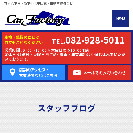
マッハ車検・新車中古車販売・自動車整備など
MENU
082-928-5011
車検・
整備
のことは
TEL.
何でもご相談ください！
営業時間 : 9 : 00～19 : 00 ※木曜日のみ10 : 00開店
定休日 :月曜日・火曜日 ※GW・夏季・年末年始は別途お休みをいただ
いております。
店舗のアクセス・
メールでの
お問い合わせ
営業時間などはこちら
スタッフブログ