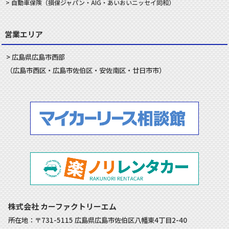
自動車
保険
（損保ジャパン・AIG・あいおいニッセイ同和）
営業エリア
広島県
広島市
西部
（
広島市
西区
・
広島市
佐伯区
・
安佐南
区・
廿日市
市）
株式会社 カーファクトリーエム
所在地：〒731-5115 広島県広島市佐伯区八幡東4丁目2-40