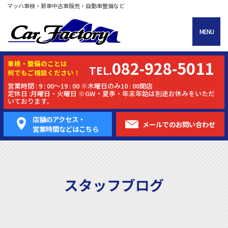
マッハ車検・新車中古車販売・自動車整備など
MENU
082-928-5011
車検・
整備
のことは
TEL.
何でもご相談ください！
営業時間 : 9 : 00～19 : 00 ※木曜日のみ10 : 00開店
定休日 :月曜日・火曜日 ※GW・夏季・年末年始は別途お休みをいただ
いております。
店舗のアクセス・
メールでの
お問い合わせ
営業時間などはこちら
スタッフブログ