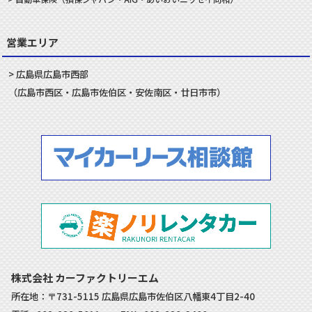
営業エリア
広島県
広島市
西部
（
広島市
西区
・
広島市
佐伯区
・
安佐南
区・
廿日市
市）
株式会社 カーファクトリーエム
所在地：〒731-5115 広島県広島市佐伯区八幡東4丁目2-40