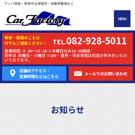
マッハ車検・新車中古車販売・自動車整備など
MENU
082-928-5011
車検・
整備
のことは
TEL.
何でもご相談ください！
営業時間 : 9 : 00～19 : 00 ※木曜日のみ10 : 00開店
定休日 :月曜日・火曜日 ※GW・夏季・年末年始は別途お休みをいただ
いております。
店舗のアクセス・
メールでの
お問い合わせ
営業時間などはこちら
お知らせ