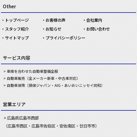
Other
トップページ
お客様の声
会社案内
スタッフ紹介
お知らせ
お問い合わせ
サイトマップ
プライバシーポリシー
サービス内容
車検を合わせた
自動車
整備
全般
自動車
販売
（全メーカー新車・中古車対応）
自動車
保険
（損保ジャパン・AIG・あいおいニッセイ同和）
営業エリア
広島県
広島市
西部
（
広島市
西区
・
広島市
佐伯区
・
安佐南
区・
廿日市
市）