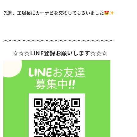
先週、工場長にカーナビを交換してもらいました
⌒⌒⌒⌒⌒⌒⌒⌒⌒⌒⌒⌒⌒⌒⌒⌒⌒⌒⌒⌒⌒⌒⌒⌒
☆☆☆LINE登録お願いします☆☆☆