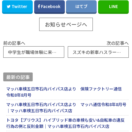
Twitter
Facebook
はてブ
LINE
お知らせページへ
前の記事へ
次の記事へ
中学生が職場体験に来ました☆
スズキの新車ハスラーをピカピカ(あたりまえ）納車（^0^)
最新の記事
マッハ車検五日市石内バイパス店より 保険ファクトリー通信
令和8年8月号
マッハ車検五日市石内バイパス店より マッハ通信令和8年8月号
｜マッハ車検五日市石内バイパス店
トヨタ【プリウス】ハイブリッド車の車検も安い&自転車の違反
行為の例と反則金額｜マッハ車検五日市石内バイパス店