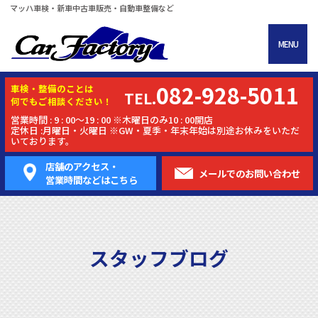
マッハ車検・新車中古車販売・自動車整備など
MENU
082-928-5011
車検・
整備
のことは
TEL.
何でもご相談ください！
営業時間 : 9 : 00～19 : 00 ※木曜日のみ10 : 00開店
定休日 :月曜日・火曜日 ※GW・夏季・年末年始は別途お休みをいただ
いております。
店舗のアクセス・
メールでの
お問い合わせ
営業時間などはこちら
スタッフブログ