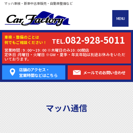
マッハ車検・新車中古車販売・自動車整備など
MENU
082-928-5011
車検・
整備
のことは
TEL.
何でもご相談ください！
営業時間 : 9 : 00～19 : 00 ※木曜日のみ10 : 00開店
定休日 :月曜日・火曜日 ※GW・夏季・年末年始は別途お休みをいただ
いております。
店舗のアクセス・
メールでの
お問い合わせ
営業時間などはこちら
マッハ通信