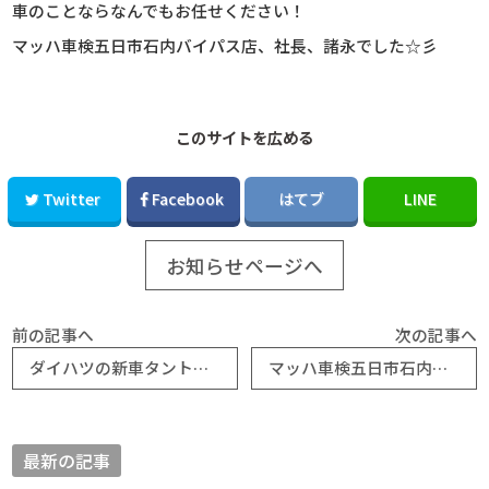
車のことならなんでもお任せください！
マッハ車検五日市石内バイパス店、社長、諸永でした☆彡
このサイトを広める
Twitter
Facebook
はてブ
LINE
お知らせページへ
前の記事へ
次の記事へ
ダイハツの新車タントカスタムＲＳ納車｜マッハ車検広島五日市石内店
マッハ車検五日市石内バイパス店より 保険ファクトリー通信 令和５年３月号
最新の記事