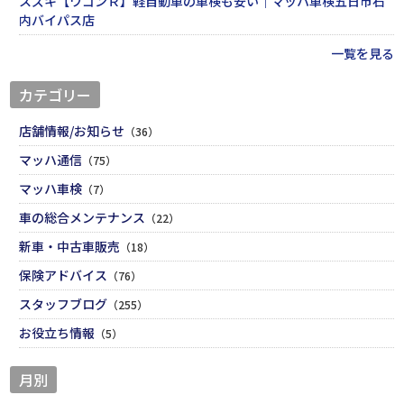
スズキ【ワゴンＲ】軽自動車の車検も安い｜マッハ車検五日市石
内バイパス店
一覧を見る
カテゴリー
店舗情報/お知らせ
（36）
マッハ通信
（75）
マッハ車検
（7）
車の総合メンテナンス
（22）
新車・中古車販売
（18）
保険アドバイス
（76）
スタッフブログ
（255）
お役立ち情報
（5）
月別