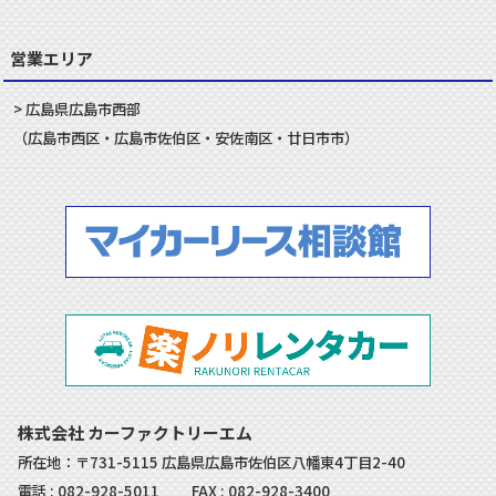
営業エリア
広島県
広島市
西部
（
広島市
西区
・
広島市
佐伯区
・
安佐南
区・
廿日市
市）
株式会社 カーファクトリーエム
所在地：〒731-5115 広島県広島市佐伯区八幡東4丁目2-40
電話 :
082-928-5011
FAX : 082-928-3400