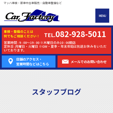
マッハ車検・新車中古車販売・自動車整備など
MENU
082-928-5011
車検・
整備
のことは
TEL.
何でもご相談ください！
営業時間 : 9 : 00～19 : 00 ※木曜日のみ10 : 00開店
定休日 :月曜日・火曜日 ※GW・夏季・年末年始は別途お休みをいただ
いております。
店舗のアクセス・
メールでの
お問い合わせ
営業時間などはこちら
スタッフブログ