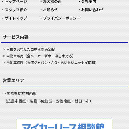
トップページ
お客様の声
会社案内
スタッフ紹介
お知らせ
お問い合わせ
サイトマップ
プライバシーポリシー
サービス内容
車検を合わせた
自動車
整備
全般
自動車
販売
（全メーカー新車・中古車対応）
自動車
保険
（損保ジャパン・AIG・あいおいニッセイ同和）
営業エリア
広島県
広島市
西部
（
広島市
西区
・
広島市
佐伯区
・
安佐南
区・
廿日市
市）