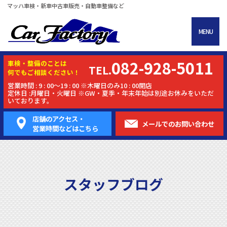
マッハ車検・新車中古車販売・自動車整備など
MENU
082-928-5011
車検・
整備
のことは
TEL.
何でもご相談ください！
営業時間 : 9 : 00～19 : 00 ※木曜日のみ10 : 00開店
定休日 :月曜日・火曜日 ※GW・夏季・年末年始は別途お休みをいただ
いております。
店舗のアクセス・
メールでの
お問い合わせ
営業時間などはこちら
スタッフブログ