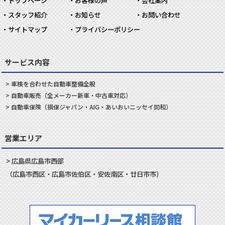
トップページ
お客様の声
会社案内
スタッフ紹介
お知らせ
お問い合わせ
サイトマップ
プライバシーポリシー
サービス内容
車検を合わせた
自動車
整備
全般
自動車
販売
（全メーカー新車・中古車対応）
自動車
保険
（損保ジャパン・AIG・あいおいニッセイ同和）
営業エリア
広島県
広島市
西部
（
広島市
西区
・
広島市
佐伯区
・
安佐南
区・
廿日市
市）