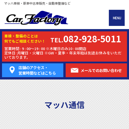
マッハ車検・新車中古車販売・自動車整備など
MENU
082-928-5011
車検・
整備
のことは
TEL.
何でもご相談ください！
営業時間 : 9 : 00～19 : 00 ※木曜日のみ10 : 00開店
定休日 :月曜日・火曜日 ※GW・夏季・年末年始は別途お休みをいただ
いております。
店舗のアクセス・
メールでの
お問い合わせ
営業時間などはこちら
マッハ通信