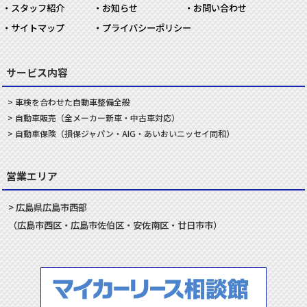
スタッフ紹介
お知らせ
お問い合わせ
サイトマップ
プライバシーポリシー
サービス内容
車検を合わせた
自動車
整備
全般
自動車
販売
（全メーカー新車・中古車対応）
自動車
保険
（損保ジャパン・AIG・あいおいニッセイ同和）
営業エリア
広島県
広島市
西部
（
広島市
西区
・
広島市
佐伯区
・
安佐南
区・
廿日市
市）