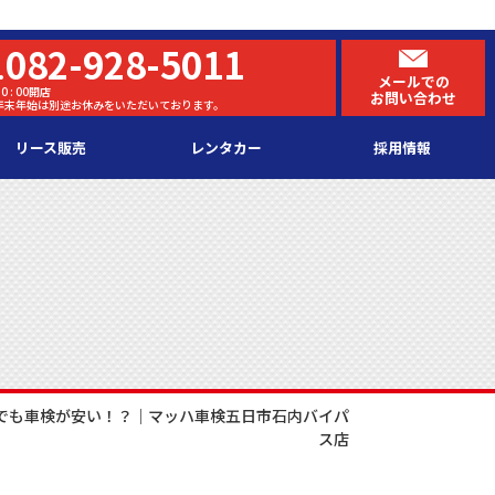
082-928-5011
.
メールでの
0 : 00開店
お問い合わせ
・年末年始は別途お休みをいただいております。
リース販売
レンタカー
採用情報
)式でも車検が安い！？｜マッハ車検五日市石内バイパ
ス店