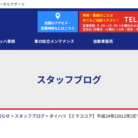
ータルサポート
車検・
整備
のことは
TEL
何でもご相談ください！
店舗のアクセス・
営業時間 : 9 : 00～19 : 00 ※木曜日のみ1
営業時間などはこちら
定休日 :月曜日・火曜日 ※GW・夏季
ッハ車検
車の総合メンテナンス
自動車販売
スタッフブログ
知らせ
>
スタッフブログ
>
ダイハツ【ミラココア】平成24年(2012年