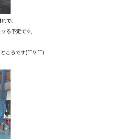
割れで、
をする予定です。
ところです(⌒∇⌒)