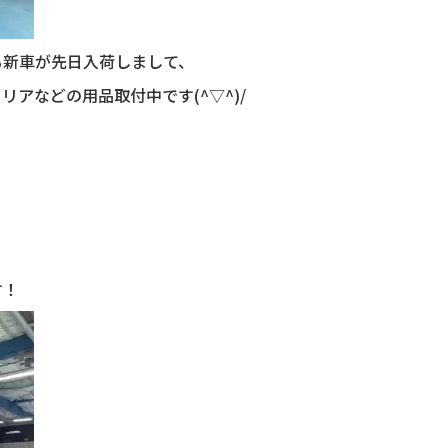
も新車が先日入荷しまして、
アなどの用品取付中です(^▽^)/
す！