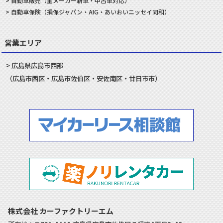
自動車
販売
（全メーカー新車・中古車対応）
自動車
保険
（損保ジャパン・AIG・あいおいニッセイ同和）
営業エリア
広島県
広島市
西部
（
広島市
西区
・
広島市
佐伯区
・
安佐南
区・
廿日市
市）
株式会社 カーファクトリーエム