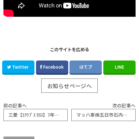
このサイトを広める
Twitter
Facebook
はてブ
LINE
お知らせページへ
前の記事へ
次の記事へ
三菱【ｴｸﾘﾌﾟｽ ｸﾛｽ】7年目(3回目)車検が安い＆ﾀﾞｲﾊﾂｷｬｽﾄ納車！！｜マッハ車検五日市石内バイパス店
マッハ車検五日市石内バイパス店より 保険ファクトリー通信 令和7年4月号