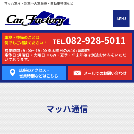
マッハ車検・新車中古車販売・自動車整備など
MENU
082-928-5011
車検・
整備
のことは
TEL.
何でもご相談ください！
営業時間 : 9 : 00～19 : 00 ※木曜日のみ10 : 00開店
定休日 :月曜日・火曜日 ※GW・夏季・年末年始は別途お休みをいただ
いております。
店舗のアクセス・
メールでの
お問い合わせ
営業時間などはこちら
マッハ通信