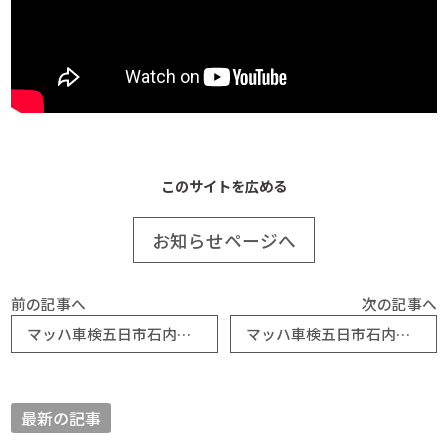
このサイトを広める
お知らせページへ
前の記事へ
次の記事へ
マッハ車検五日市石内バイパス店より マッハ通信令和7年7月号｜マッハ車検五日市石内バイパス店
マッハ車検五日市石内バイパス店より 保険ファクトリー通信 令和7年7月号
最新の記事