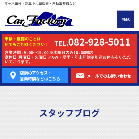
マッハ車検・新車中古車販売・自動車整備など
MENU
082-928-5011
車検・
整備
のことは
TEL.
何でもご相談ください！
営業時間 : 9 : 00～19 : 00 ※木曜日のみ10 : 00開店
定休日 :月曜日・火曜日 ※GW・夏季・年末年始は別途お休みをいただ
いております。
店舗のアクセス・
メールでの
お問い合わせ
営業時間などはこちら
スタッフブログ