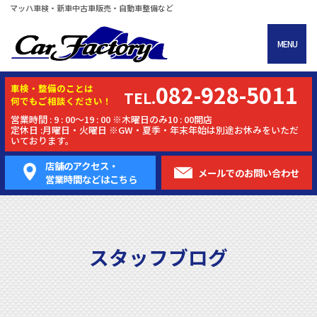
マッハ車検・新車中古車販売・自動車整備など
MENU
082-928-5011
車検・
整備
のことは
TEL.
何でもご相談ください！
営業時間 : 9 : 00～19 : 00 ※木曜日のみ10 : 00開店
定休日 :月曜日・火曜日 ※GW・夏季・年末年始は別途お休みをいただ
いております。
店舗のアクセス・
メールでの
お問い合わせ
営業時間などはこちら
スタッフブログ