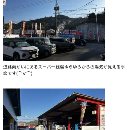
道路向かいにあるスーパー銭湯ゆらゆらからの
湯気が見える季
節です(⌒∇⌒)