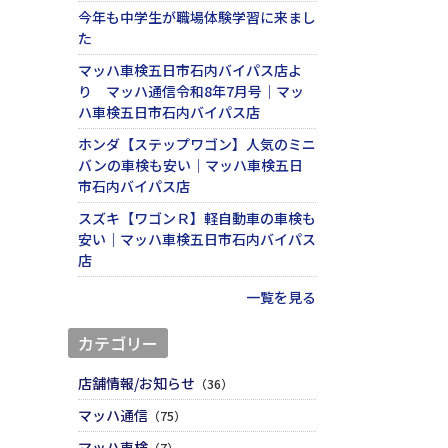
今年も中学生が職場体験学習に来まし
た
マッハ車検五日市石内バイパス店よ
り マッハ通信令和8年7月号｜マッ
ハ車検五日市石内バイパス店
ホンダ【ステップワゴン】人気のミニ
バンの車検も安い｜マッハ車検五日
市石内バイパス店
スズキ【ワゴンＲ】軽自動車の車検も
安い｜マッハ車検五日市石内バイパス
店
一覧を見る
カテゴリー
店舗情報/お知らせ
（36）
マッハ通信
（75）
マッハ車検
（7）