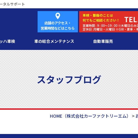
ータルサポート
車検・
整備
のことは
TEL
何でもご相談ください！
店舗のアクセス・
営業時間 : 9 : 00～19 : 00 ※木曜日のみ1
営業時間などはこちら
定休日 :月曜日・火曜日 ※GW・夏季
ッハ車検
車の総合メンテナンス
自動車販売
スタッフブログ
HOME
（株式会社カーファクトリーエム）
>