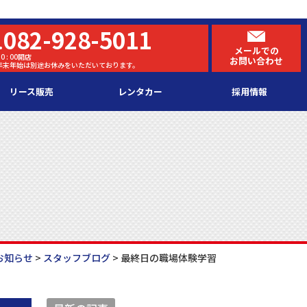
082-928-5011
.
メールでの
0 : 00開店
お問い合わせ
・年末年始は別途お休みをいただいております。
リース販売
レンタカー
採用情報
お知らせ
>
スタッフブログ
>
最終日の職場体験学習