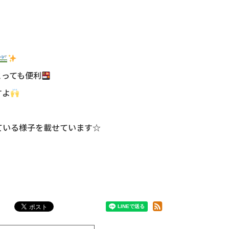
とっても便利
すよ
している様子を載せています☆