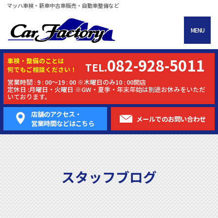
マッハ車検・新車中古車販売・自動車整備など
MENU
082-928-5011
車検・
整備
のことは
TEL.
何でもご相談ください！
営業時間 : 9 : 00～19 : 00 ※木曜日のみ10 : 00開店
定休日 :月曜日・火曜日 ※GW・夏季・年末年始は別途お休みをいただ
いております。
店舗のアクセス・
メールでの
お問い合わせ
営業時間などはこちら
スタッフブログ