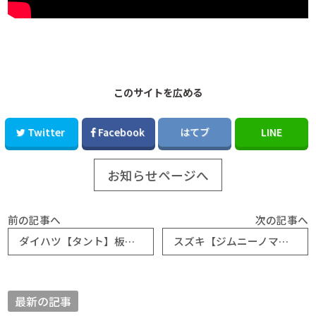
このサイトを広める
Twitter
Facebook
はてブ
LINE
お知らせページへ
前の記事へ
次の記事へ
ダイハツ【タント】板金・外装補修フロントバンパー応急処置｜マッハ車検五日市石内バイパス店
スズキ【ジムニーノマド】見てきました！＆ホンダ【Ｎ－ＢＯＸカスタム】高速道路を走行中にパンク｜マッハ車検五日市石内バイパス店
最新の記事