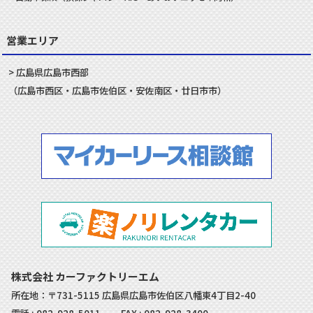
営業エリア
広島県
広島市
西部
（
広島市
西区
・
広島市
佐伯区
・
安佐南
区・
廿日市
市）
株式会社 カーファクトリーエム
所在地：〒731-5115 広島県広島市佐伯区八幡東4丁目2-40