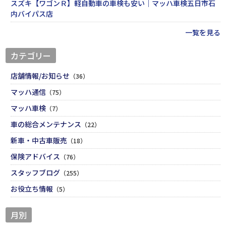
スズキ【ワゴンＲ】軽自動車の車検も安い｜マッハ車検五日市石
内バイパス店
一覧を見る
カテゴリー
店舗情報/お知らせ
（36）
マッハ通信
（75）
マッハ車検
（7）
車の総合メンテナンス
（22）
新車・中古車販売
（18）
保険アドバイス
（76）
スタッフブログ
（255）
お役立ち情報
（5）
月別