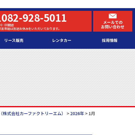
082-928-5011
.
メールでの
0 : 00開店
お問い合わせ
・年末年始は別途お休みをいただいております。
リース販売
レンタカー
採用情報
（株式会社カーファクトリーエム）
>
2026年
>
1月