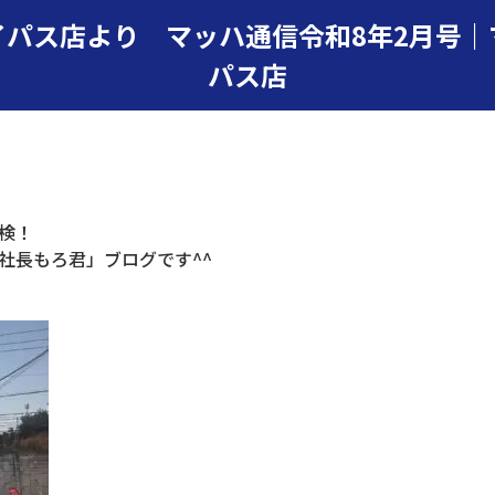
イパス店より マッハ通信令和8年2月号｜
パス店
検！
社長もろ君」ブログです^^