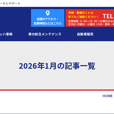
ータルサポート
車検・
整備
のことは
TEL
何でもご相談ください！
店舗のアクセス・
営業時間 : 9 : 00～19 : 00 ※木曜日のみ1
営業時間などはこちら
定休日 :月曜日・火曜日 ※GW・夏季
ッハ車検
車の総合メンテナンス
自動車販売
2026年1月の記事一覧
HOME