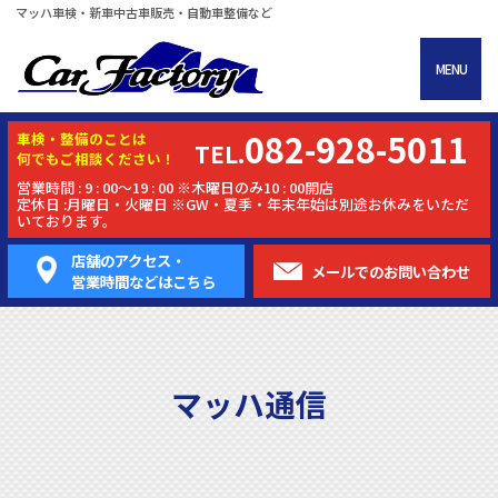
マッハ車検・新車中古車販売・自動車整備など
MENU
082-928-5011
車検・
整備
のことは
TEL.
何でもご相談ください！
営業時間 : 9 : 00～19 : 00 ※木曜日のみ10 : 00開店
定休日 :月曜日・火曜日 ※GW・夏季・年末年始は別途お休みをいただ
いております。
店舗のアクセス・
メールでの
お問い合わせ
営業時間などはこちら
マッハ通信