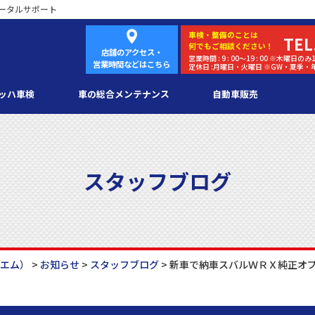
ータルサポート
車検・
整備
のことは
TEL
何でもご相談ください！
店舗のアクセス・
営業時間 : 9 : 00～19 : 00 ※木曜日のみ1
営業時間などはこちら
定休日 :月曜日・火曜日 ※GW・夏季
ッハ車検
車の総合メンテナンス
自動車販売
スタッフブログ
ーエム）
>
お知らせ
>
スタッフブログ
>
新車で納車スバルＷＲＸ純正オプ