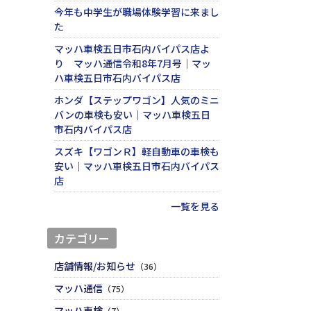
今年も中学生が職場体験学習に来まし
た
マッハ車検五日市石内バイパス店よ
り マッハ通信令和8年7月号｜マッ
ハ車検五日市石内バイパス店
ホンダ【ステップワゴン】人気のミニ
バンの車検も安い｜マッハ車検五日
市石内バイパス店
スズキ【ワゴンＲ】軽自動車の車検も
安い｜マッハ車検五日市石内バイパス
店
一覧を見る
カテゴリー
店舗情報/お知らせ
（36）
マッハ通信
（75）
マッハ車検
（7）