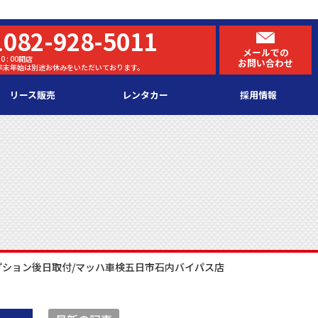
082-928-5011
.
メールでの
0 : 00開店
お問い合わせ
・年末年始は別途お休みをいただいております。
リース販売
レンタカー
採用情報
ション後日取付/マッハ車検五日市石内バイパス店