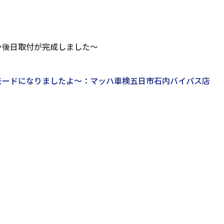
ン後日取付が完成しました～
モードになりましたよ～：マッハ車検五日市石内バイパス店