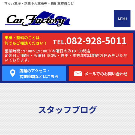
マッハ車検・新車中古車販売・自動車整備など
MENU
082-928-5011
車検・
整備
のことは
TEL.
何でもご相談ください！
営業時間 : 9 : 00～19 : 00 ※木曜日のみ10 : 00開店
定休日 :月曜日・火曜日 ※GW・夏季・年末年始は別途お休みをいただ
いております。
店舗のアクセス・
メールでの
お問い合わせ
営業時間などはこちら
スタッフブログ