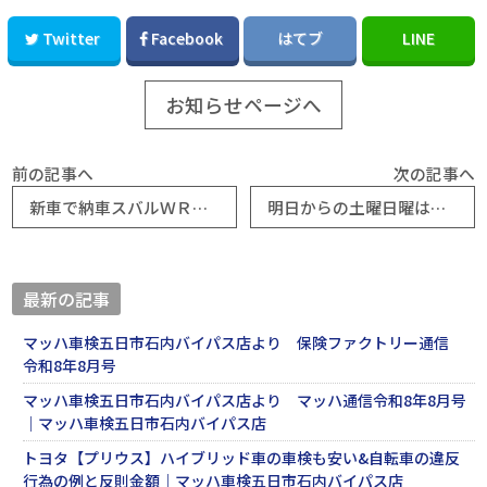
Twitter
Facebook
はてブ
LINE
お知らせページへ
前の記事へ
次の記事へ
新車で納車スバルＷＲＸ純正オプション後日取付/マッハ車検五日市石内バイパス店
明日からの土曜日曜は新車・展示車・試乗会開催/マッハ車検五日市石内バイパス店
最新の記事
マッハ車検五日市石内バイパス店より 保険ファクトリー通信
令和8年8月号
マッハ車検五日市石内バイパス店より マッハ通信令和8年8月号
｜マッハ車検五日市石内バイパス店
トヨタ【プリウス】ハイブリッド車の車検も安い&自転車の違反
行為の例と反則金額｜マッハ車検五日市石内バイパス店