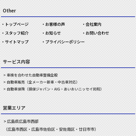
Other
トップページ
お客様の声
会社案内
スタッフ紹介
お知らせ
お問い合わせ
サイトマップ
プライバシーポリシー
サービス内容
車検を合わせた
自動車
整備
全般
自動車
販売
（全メーカー新車・中古車対応）
自動車
保険
（損保ジャパン・AIG・あいおいニッセイ同和）
営業エリア
広島県
広島市
西部
（
広島市
西区
・
広島市
佐伯区
・
安佐南
区・
廿日市
市）