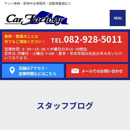
マッハ車検・新車中古車販売・自動車整備など
MENU
082-928-5011
車検・
整備
のことは
TEL.
何でもご相談ください！
営業時間 : 9 : 00～19 : 00 ※木曜日のみ10 : 00開店
定休日 :月曜日・火曜日 ※GW・夏季・年末年始は別途お休みをいただ
いております。
店舗のアクセス・
メールでの
お問い合わせ
営業時間などはこちら
スタッフブログ